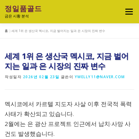
내
정일품골드
용
메뉴
으
금은 시황 분석
로
바
홈
»
세계 1위 은 생산국 멕시코, 지금 벌어지는 일과 은 시장의 진짜 변수
로
실시간 국제 금·은 시세 & 금은비율
가
기
세계 1위 은 생산국 멕시코, 지금 벌어
오늘의 금은시세 분석
금은 투자정보
지는 일과 은 시장의 진짜 변수
작성일자
2026년 02월 23일
글쓴이
YWELLY11@NAVER.COM
금·은 차트 & 전략
금은 생활 트렌드
멕시코에서 카르텔 지도자 사살 이후 전국적 폭력
정일품골드 제품관
사태가 확산되고 있습니다.
2월에는 은 광산 프로젝트 인근에서 납치·사망 사
건도 발생했습니다.