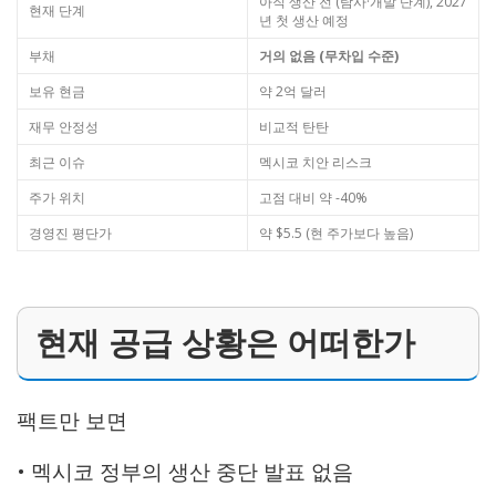
아직 생산 전 (탐사·개발 단계), 2027
현재 단계
년 첫 생산 예정
부채
거의 없음 (무차입 수준)
보유 현금
약 2억 달러
재무 안정성
비교적 탄탄
최근 이슈
멕시코 치안 리스크
주가 위치
고점 대비 약 -40%
경영진 평단가
약 $5.5 (현 주가보다 높음)
현재 공급 상황은 어떠한가
팩트만 보면
• 멕시코 정부의 생산 중단 발표 없음