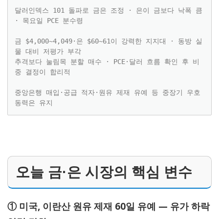
달러인덱스 101 돌파로 금은 조정 · 은이 금보다 낙폭 큼 
· 목요일 PCE 분수령

금 $4,000~4,049·은 $60~61이 강력한 지지대 · 동방 실
물 대비 저평가 부각

추격보다 눌림목 분할 매수 · PCE·달러 흐름 확인 후 비
중 결정이 합리적

중앙은행 매입·공급 적자·원유 제재 유예 등 중장기 우호 
동력은 유지
오늘 금·은 시장의 핵심 변수
① 미국, 이란산 원유 제재 60일 유예 — 유가 하락