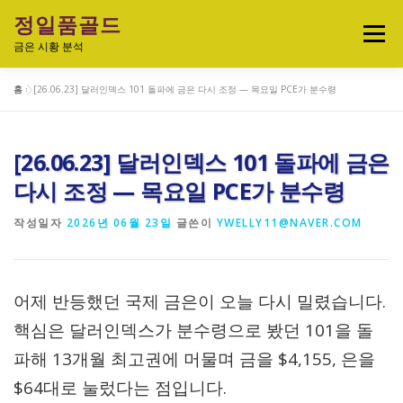
내
정일품골드
용
메뉴
으
금은 시황 분석
로
바
홈
»
[26.06.23] 달러인덱스 101 돌파에 금은 다시 조정 — 목요일 PCE가 분수령
로
실시간 국제 금·은 시세 & 금은비율
가
기
[26.06.23] 달러인덱스 101 돌파에 금은
오늘의 금은시세 분석
금은 투자정보
다시 조정 — 목요일 PCE가 분수령
작성일자
2026년 06월 23일
글쓴이
YWELLY11@NAVER.COM
금·은 차트 & 전략
금은 생활 트렌드
어제 반등했던 국제 금은이 오늘 다시 밀렸습니다.
정일품골드 제품관
핵심은 달러인덱스가 분수령으로 봤던 101을 돌
파해 13개월 최고권에 머물며 금을 $4,155, 은을
$64대로 눌렀다는 점입니다.