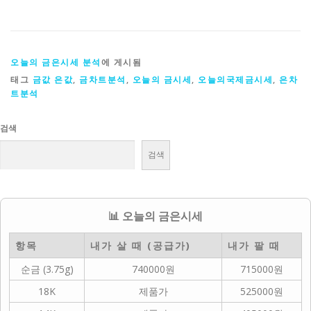
오늘의 금은시세 분석
에 게시됨
태그
금값 은값
,
금차트분석
,
오늘의 금시세
,
오늘의국제금시세
,
은차
트분석
검색
검색
📊 오늘의 금은시세
항목
내가 살 때 (공급가)
내가 팔 때
순금 (3.75g)
740000원
715000원
18K
제품가
525000원