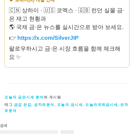
🇨🇳 상하이 · 🇺🇸 코멕스 · 🇬🇧 런던 실물 금·
은 재고 현황과
🌎 국제 금·은 뉴스를 실시간으로 받아 보세요.
👉
https://x.com/SilverJIP
팔로우하시고 금·은 시장 흐름을 함께 체크해
요 ✨
오늘의 금은시세 분석
에 게시됨
태그
금값 은값
,
금차트분석
,
오늘의 금시세
,
오늘의국제금시세
,
은차
트분석
검색