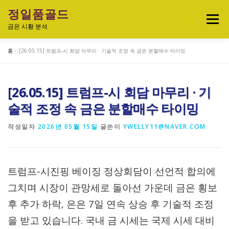
내
정일품골드
용
메뉴
으
금은 시황 분석
로
바
홈
»
[26.05.15] 트럼프-시 회담 마무리 · 기술적 조정 속 금은 분할매수 타이밍
로
실시간 국제 금·은 시세 & 금은비율
가
기
[26.05.15] 트럼프-시 회담 마무리 · 기
오늘의 금은시세 분석
금은 투자정보
술적 조정 속 금은 분할매수 타이밍
작성일자
2026년 05월 15일
글쓴이
YWELLY11@NAVER.COM
금·은 차트 & 전략
금은 생활 트렌드
트럼프-시진핑 베이징 정상회담이 선언적 합의에
정일품골드 제품관
그치며 시장이 관망세로 돌아선 가운데 금은 횡보
후 추가 하락, 은은 7일 연속 상승 후 기술적 조정
을 받고 있습니다. 국내 금 시세는 국제 시세 대비