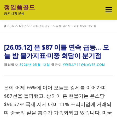
내
정일품골드
용
메뉴
으
금은 시황 분석
로
바
홈
»
[26.05.12] 은 $87 이틀 연속 급등… 오늘 밤 물가지표·미중 회담이 분기점
로
실시간 국제 금·은 시세 & 금은비율
가
기
[26.05.12] 은 $87 이틀 연속 급등… 오
오늘의 금은시세 분석
금은 투자정보
늘 밤 물가지표·미중 회담이 분기점
작성일자
2026년 05월 12일
글쓴이
YWELLY11@NAVER.COM
금·은 차트 & 전략
금은 생활 트렌드
은이 어제 +6%에 이어 오늘도 강세를 이어가며
정일품골드 제품관
$87선을 돌파했고, 상하이 은 현물가는 온스당
$96.57로 국제 시세 대비 11% 프리미엄에 거래되
며 중국의 실물 흡수가 가속화되고 있습니다. 미국