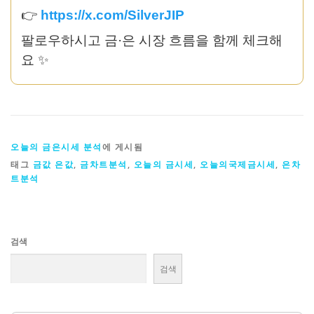
👉
https://x.com/SilverJIP
팔로우하시고 금·은 시장 흐름을 함께 체크해
요 ✨
오늘의 금은시세 분석
에 게시됨
태그
금값 은값
,
금차트분석
,
오늘의 금시세
,
오늘의국제금시세
,
은차
트분석
검색
검색