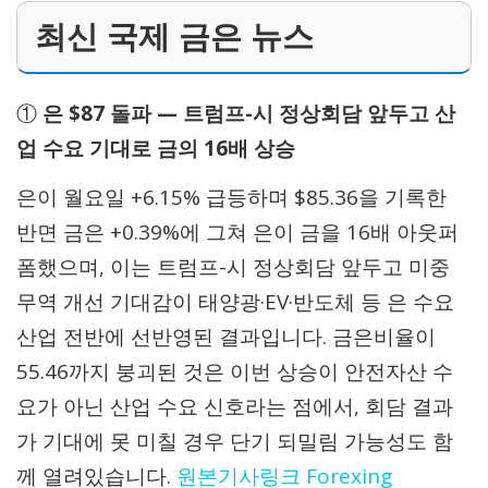
최신 국제 금은 뉴스
①
은 $87 돌파 — 트럼프-시 정상회담 앞두고 산
업 수요 기대로 금의 16배 상승
은이 월요일 +6.15% 급등하며 $85.36을 기록한
반면 금은 +0.39%에 그쳐 은이 금을 16배 아웃퍼
폼했으며, 이는 트럼프-시 정상회담 앞두고 미중
무역 개선 기대감이 태양광·EV·반도체 등 은 수요
산업 전반에 선반영된 결과입니다. 금은비율이
55.46까지 붕괴된 것은 이번 상승이 안전자산 수
요가 아닌 산업 수요 신호라는 점에서, 회담 결과
가 기대에 못 미칠 경우 단기 되밀림 가능성도 함
께 열려있습니다.
원본기사링크
Forexing