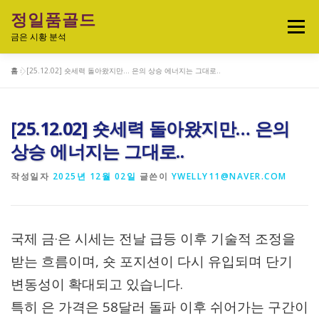
내
정일품골드
용
메뉴
으
금은 시황 분석
로
바
홈
»
[25.12.02] 숏세력 돌아왔지만… 은의 상승 에너지는 그대로..
로
실시간 국제 금·은 시세 & 금은비율
가
기
[25.12.02] 숏세력 돌아왔지만… 은의
오늘의 금은시세 분석
금은 투자정보
상승 에너지는 그대로..
작성일자
2025년 12월 02일
글쓴이
YWELLY11@NAVER.COM
금·은 차트 & 전략
금은 생활 트렌드
국제 금·은 시세는 전날 급등 이후 기술적 조정을
정일품골드 제품관
받는 흐름이며, 숏 포지션이 다시 유입되며 단기
변동성이 확대되고 있습니다.
특히 은 가격은 58달러 돌파 이후 쉬어가는 구간이