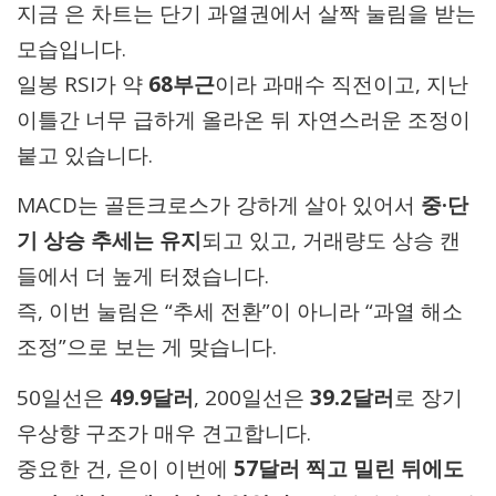
지금 은 차트는 단기 과열권에서 살짝 눌림을 받는
모습입니다.
일봉 RSI가 약
68부근
이라 과매수 직전이고, 지난
이틀간 너무 급하게 올라온 뒤 자연스러운 조정이
붙고 있습니다.
MACD는 골든크로스가 강하게 살아 있어서
중·단
기 상승 추세는 유지
되고 있고, 거래량도 상승 캔
들에서 더 높게 터졌습니다.
즉, 이번 눌림은 “추세 전환”이 아니라 “과열 해소
조정”으로 보는 게 맞습니다.
50일선은
49.9달러
, 200일선은
39.2달러
로 장기
우상향 구조가 매우 견고합니다.
중요한 건, 은이 이번에
57달러 찍고 밀린 뒤에도