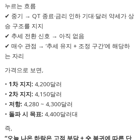
누르는 흐름
✔ 중기 → QT 종료·금리 인하 기대·달러 약세가 상
승 구조를 지지
✔ 추세 전환 신호 → 아직 없음
✔ 매수 관점 → ‘추세 유지 + 조정 구간’에 해당하
는 자리
가격으로 보면,
•
1차 지지:
4,200달러
•
2차 지지:
4,150달러
•
저항:
4,280 ~ 4,300달러
•
돌파 시 목표:
4,400달러대
즉,
“오늘 나온 하락은 고점 부담 + 숏 복귀에 따른 단