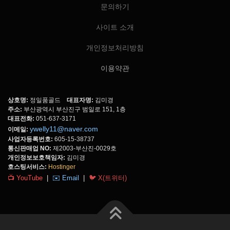
문의하기
사이트 소개
개인정보처리방침
이용약관
상호명:
정일품골드
대표자명:
김미경
주소:
부산광역시 부산진구 범일로 151, 1층
대표전화:
051-637-3171
ywelly11@naver.com
이메일:
사업자등록번호:
605-15-38737
통신판매업 NO:
제2003-부산진-0029호
개인정보보호책임자:
김미경
호스팅서비스:
Hostinger
📺 YouTube
|
✉️ Email
|
🐦 X(트위터)