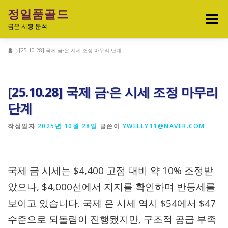
내
정일품골드
용
메뉴
으
금은 시황 분석
로
바
홈
»
[25.10.28] 국제 금·은 시세 조정 마무리 단계
로
실시간 국제 금·은 시세 & 금은비율
가
기
[25.10.28] 국제 금·은 시세 조정 마무리
오늘의 금은시세 분석
금은 투자정보
단계
작성일자
2025년 10월 28일
글쓴이
YWELLY11@NAVER.COM
금·은 차트 & 전략
금은 생활 트렌드
국제 금 시세는 $4,400 고점 대비 약 10% 조정받
정일품골드 제품관
았으나, $4,000선에서 지지를 확인하며 반등세를
보이고 있습니다. 국제 은 시세 역시 $54에서 $47
수준으로 되돌림이 진행됐지만, 구조적 공급 부족