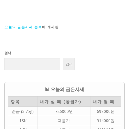
오늘의 금은시세 분석
에 게시됨
검색
검색
📊 오늘의 금은시세
항목
내가 살 때 (공급가)
내가 팔 때
순금 (3.75g)
726000원
698000원
18K
제품가
514000원