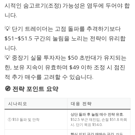
시적인 숨고르기(조정) 가능성은 염두에 두어야 합
니다.
💡 단기 트레이더는 고점 돌파를 추격하기보다
$51~$51.5 구간의 눌림을 노리는 전략이 유리합
니다.
💡 중장기 실물 투자자는 $50 초반대가 유지되는
한, 보유 지속이 유효하며 $49 이하 조정 시 점진
적 추가 매수를 고려할 수 있습니다.
🧭 전략 포인트 요약
시나리오
대응 전략
상단 돌파 후 눌림 매수 전략 유효
.
① $53 돌파 및 안착
$52.5 부근 재진입, 손절 $51.8 하회
시. 단기 목표 $54.0.
핵심 지지 구간 재매수 구간
. 캔들