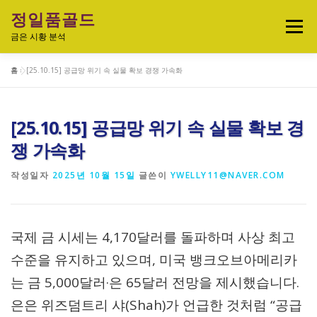
내
정일품골드
용
메뉴
으
금은 시황 분석
로
바
홈
»
[25.10.15] 공급망 위기 속 실물 확보 경쟁 가속화
로
실시간 국제 금·은 시세 & 금은비율
가
기
[25.10.15] 공급망 위기 속 실물 확보 경
오늘의 금은시세 분석
금은 투자정보
쟁 가속화
작성일자
2025년 10월 15일
글쓴이
YWELLY11@NAVER.COM
금·은 차트 & 전략
금은 생활 트렌드
국제 금 시세는 4,170달러를 돌파하며 사상 최고
정일품골드 제품관
수준을 유지하고 있으며, 미국 뱅크오브아메리카
는 금 5,000달러·은 65달러 전망을 제시했습니다.
은은 위즈덤트리 샤(Shah)가 언급한 것처럼 “공급