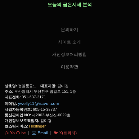
오늘의 금은시세 분석
문의하기
사이트 소개
개인정보처리방침
이용약관
상호명:
정일품골드
대표자명:
김미경
주소:
부산광역시 부산진구 범일로 151, 1층
대표전화:
051-637-3171
ywelly11@naver.com
이메일:
사업자등록번호:
605-15-38737
통신판매업 NO:
제2003-부산진-0029호
개인정보보호책임자:
김미경
호스팅서비스:
Hostinger
📺 YouTube
|
✉️ Email
|
🐦 X(트위터)