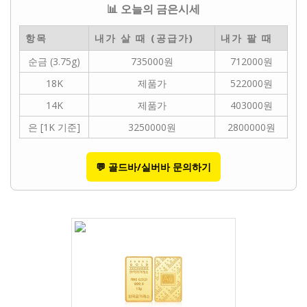
📊 오늘의 금은시세
항목
내가 살 때 (공급가)
내가 팔 때
순금 (3.75g)
735000원
712000원
18K
제품가
522000원
14K
제품가
403000원
은 [1K 기준]
3250000원
2800000원
💬 골드바/실버바 문의하기