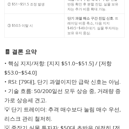
② $51~$51.5 조정 발생
반등 확인 후 분할 진입. 실물 보유
자는 추가 비중 확대 가능.
단기 과열 해소 구간 진입 신호
. 트
레이딩 비중 축소, 다음 지지
③ $50.5 이탈 시
$49.5~$49.0 대기. 실물 투자자는
보유 유지 중심.
🧾 결론 요약
• 핵심 지지/저항: [지지 $51.0~$51.5] / [저항
$53.0~$54.0]
• RSI: [79대], 단기 과열이지만 급락 신호는 아님.
• 기술 흐름: 50/200일선 모두 상승 중, 거래량 증
가로 상승세 견고.
💡 단기 트레이더: 추격 매수보다 눌림 매수 우선,
리스크 관리 철저히.
💡 중장기 실물 투자자: $50대 초반은 여전히 [전