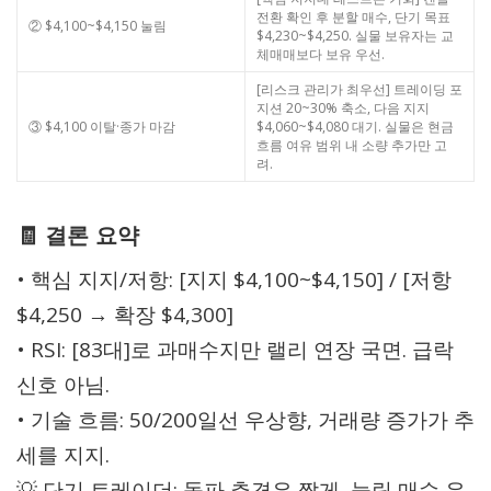
전환 확인 후 분할 매수, 단기 목표
② $4,100~$4,150 눌림
$4,230~$4,250. 실물 보유자는 교
체매매보다 보유 우선.
[리스크 관리가 최우선] 트레이딩 포
지션 20~30% 축소, 다음 지지
③ $4,100 이탈·종가 마감
$4,060~$4,080 대기. 실물은 현금
흐름 여유 범위 내 소량 추가만 고
려.
🧾 결론 요약
• 핵심 지지/저항: [지지 $4,100~$4,150] / [저항
$4,250 → 확장 $4,300]
• RSI: [83대]로 과매수지만 랠리 연장 국면. 급락
신호 아님.
• 기술 흐름: 50/200일선 우상향, 거래량 증가가 추
세를 지지.
💡 단기 트레이더: 돌파 추격은 짧게, 눌림 매수 우