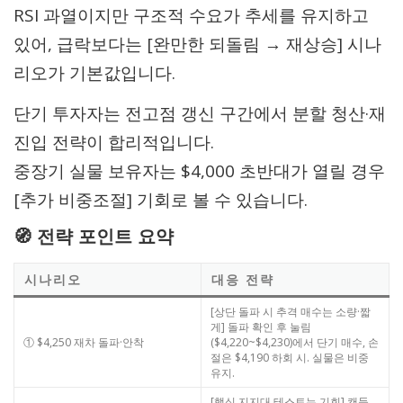
RSI 과열이지만 구조적 수요가 추세를 유지하고
있어, 급락보다는 [완만한 되돌림 → 재상승] 시나
리오가 기본값입니다.
단기 투자자는 전고점 갱신 구간에서 분할 청산·재
진입 전략이 합리적입니다.
중장기 실물 보유자는 $4,000 초반대가 열릴 경우
[추가 비중조절] 기회로 볼 수 있습니다.
🧭 전략 포인트 요약
시나리오
대응 전략
[상단 돌파 시 추격 매수는 소량·짧
게] 돌파 확인 후 눌림
① $4,250 재차 돌파·안착
($4,220~$4,230)에서 단기 매수, 손
절은 $4,190 하회 시. 실물은 비중
유지.
[핵심 지지대 테스트는 기회] 캔들