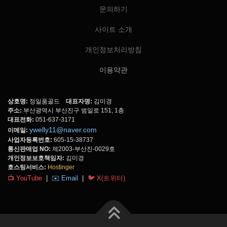
문의하기
사이트 소개
개인정보처리방침
이용약관
상호명:
정일품골드
대표자명:
김미경
주소:
부산광역시 부산진구 범일로 151, 1층
대표전화:
051-637-3171
ywelly11@naver.com
이메일:
사업자등록번호:
605-15-38737
통신판매업 NO:
제2003-부산진-0029호
개인정보보호책임자:
김미경
호스팅서비스:
Hostinger
📺 YouTube
|
✉️ Email
|
🐦 X(트위터)