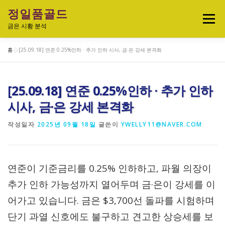
내
정일품골드
용
메뉴
으
금은 시황 분석
로
바
홈
»
[25.09.18] 연준 0.25%인하 · 추가 인하 시사, 금·은 강세 본격화
로
실시간 국제 금·은 시세 & 금은비율
가
기
[25.09.18] 연준 0.25%인하 · 추가 인하
오늘의 금은시세 분석
금은 투자정보
시사, 금·은 강세 본격화
작성일자
2025년 09월 18일
글쓴이
YWELLY11@NAVER.COM
금·은 차트 & 전략
금은 생활 트렌드
연준이 기준금리를 0.25% 인하하고, 파월 의장이
정일품골드 제품관
추가 인하 가능성까지 열어두며 금·은이 강세를 이
어가고 있습니다. 금은 $3,700선 돌파를 시험하며
단기 과열 신호에도 불구하고 견고한 상승세를 보