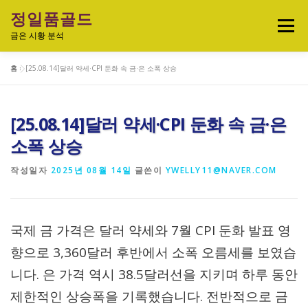
내
정일품골드
용
메뉴
으
금은 시황 분석
로
바
홈
»
[25.08.14]달러 약세·CPI 둔화 속 금·은 소폭 상승
로
실시간 국제 금·은 시세 & 금은비율
가
기
[25.08.14]달러 약세·CPI 둔화 속 금·은
오늘의 금은시세 분석
금은 투자정보
소폭 상승
작성일자
2025년 08월 14일
글쓴이
YWELLY11@NAVER.COM
금·은 차트 & 전략
금은 생활 트렌드
국제 금 가격은 달러 약세와 7월 CPI 둔화 발표 영
정일품골드 제품관
향으로 3,360달러 후반에서 소폭 오름세를 보였습
니다. 은 가격 역시 38.5달러선을 지키며 하루 동안
제한적인 상승폭을 기록했습니다. 전반적으로 금