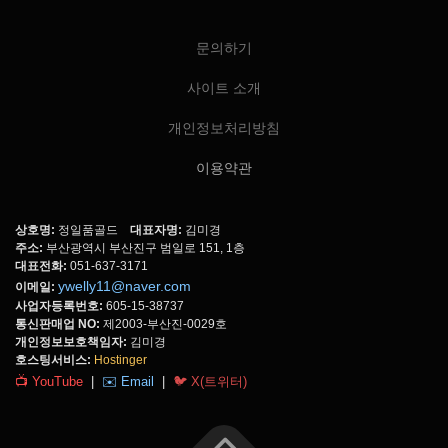
문의하기
사이트 소개
개인정보처리방침
이용약관
상호명:
정일품골드
대표자명:
김미경
주소:
부산광역시 부산진구 범일로 151, 1층
대표전화:
051-637-3171
ywelly11@naver.com
이메일:
사업자등록번호:
605-15-38737
통신판매업 NO:
제2003-부산진-0029호
개인정보보호책임자:
김미경
호스팅서비스:
Hostinger
📺 YouTube
|
✉️ Email
|
🐦 X(트위터)