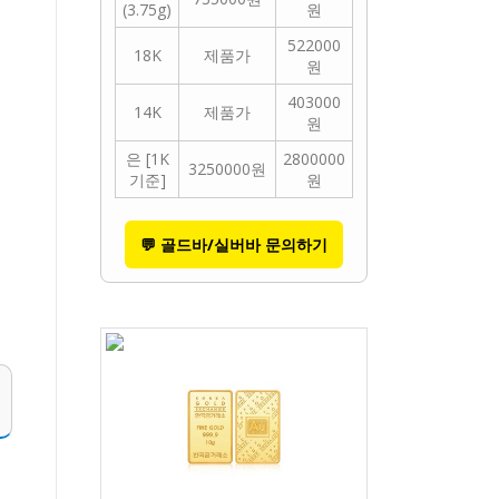
(3.75g)
원
522000
18K
제품가
원
403000
14K
제품가
원
은 [1K
2800000
3250000원
기준]
원
💬 골드바/실버바 문의하기