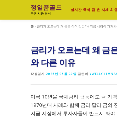
내
정일품골드
용
실시간 국제 금·은 시세 &
금은 시황 분석
으
로
홈
»
금리가 오르는데 왜 금은 아직 강한가? 지금 시장이 과거와
바
로
가
기
금리가 오르는데 왜 금은
와 다른 이유
작성일자
2026년 05월 20일
글쓴이
YWELLY11@NA
미국 10년물 국채금리 급등에도 금 가
1970년대 사례와 함께 금리·달러·금의
지금 시장에서 투자자들이 반드시 봐야 