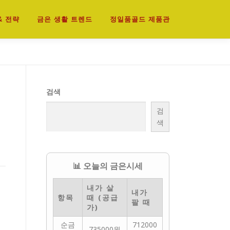
& 전략
금은 생활 트렌드
정일품골드 제품관
검색
검
색
📊 오늘의 금은시세
내가 살
내가
항목
때 (공급
팔 때
가)
순금
712000
735000원