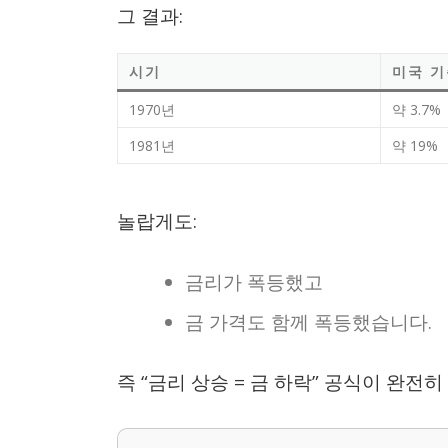
그 결과:
시기
미국 
1970년
약 3.7%
1981년
약 19%
놀랍게도:
금리가 폭등했고
금 가격도 함께 폭등했습니다.
즉 “금리 상승 = 금 하락” 공식이 완전