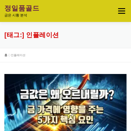
내
정일품골드
용
메뉴
으
금은 시황 분석
로
바
로
실시간 국제 금·은 시세 & 금은비율
[태그:]
인플레이션
가
기
오늘의 금은시세 분석
금은 투자정보
홈
»
인플레이션
금·은 차트 & 전략
금은 생활 트렌드
정일품골드 제품관