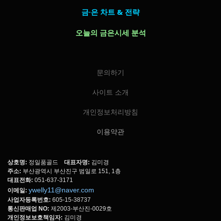
금·은 차트 & 전략
오늘의 금은시세 분석
문의하기
사이트 소개
개인정보처리방침
이용약관
상호명:
정일품골드
대표자명:
김미경
주소:
부산광역시 부산진구 범일로 151, 1층
대표전화:
051-637-3171
ywelly11@naver.com
이메일:
사업자등록번호:
605-15-38737
통신판매업 NO:
제2003-부산진-0029호
개인정보보호책임자:
김미경