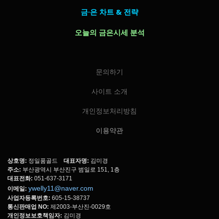
금·은 차트 & 전략
오늘의 금은시세 분석
문의하기
사이트 소개
개인정보처리방침
이용약관
상호명:
정일품골드
대표자명:
김미경
주소:
부산광역시 부산진구 범일로 151, 1층
대표전화:
051-637-3171
ywelly11@naver.com
이메일:
사업자등록번호:
605-15-38737
통신판매업 NO:
제2003-부산진-0029호
개인정보보호책임자:
김미경