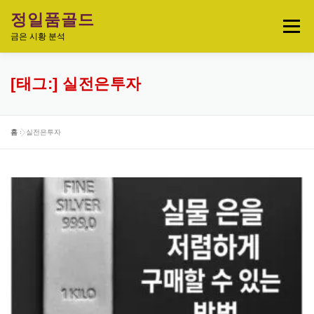
내
정일품골드
용
메뉴
으
금은 시황 분석
로
바
로
실시간 국제 금·은 시세 & 금은비율
[태그:]
실전은투자
가
기
오늘의 금은시세 분석
금은 투자정보
홈
»
실전은투자
금·은 차트 & 전략
금은 생활 트렌드
정일품골드 제품관