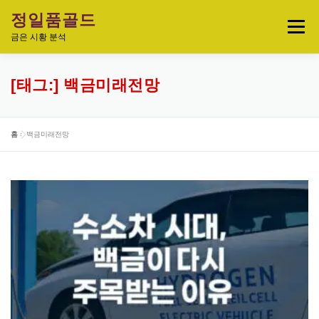
내
정일품골드
용
메뉴
으
금은 시황 분석
로
바
로
실시간 국제 금·은 시세 & 금은비율
[태그:]
백금미래전망
가
기
오늘의 금은시세 분석
금은 투자정보
홈
»
백금미래전망
금·은 차트 & 전략
금은 생활 트렌드
정일품골드 제품관