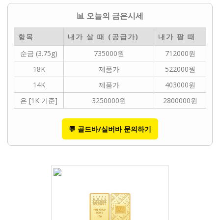
📊 오늘의 금은시세
항목
내가 살 때 (공급가)
내가 팔 때
순금 (3.75g)
735000원
712000원
18K
제품가
522000원
14K
제품가
403000원
은 [1K 기준]
3250000원
2800000원
💬 골드바/실버바 문의하기