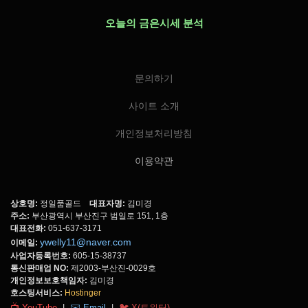
오늘의 금은시세 분석
문의하기
사이트 소개
개인정보처리방침
이용약관
상호명:
정일품골드
대표자명:
김미경
주소:
부산광역시 부산진구 범일로 151, 1층
대표전화:
051-637-3171
ywelly11@naver.com
이메일:
사업자등록번호:
605-15-38737
통신판매업 NO:
제2003-부산진-0029호
개인정보보호책임자:
김미경
호스팅서비스:
Hostinger
📺 YouTube
|
✉️ Email
|
🐦 X(트위터)