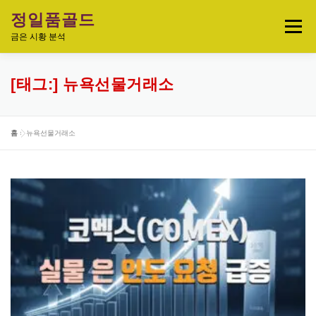
내
정일품골드
용
메뉴
으
금은 시황 분석
로
바
로
실시간 국제 금·은 시세 & 금은비율
[태그:]
뉴욕선물거래소
가
기
오늘의 금은시세 분석
금은 투자정보
홈
»
뉴욕선물거래소
금·은 차트 & 전략
금은 생활 트렌드
정일품골드 제품관