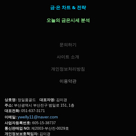
금·은 차트 & 전략
오늘의 금은시세 분석
문의하기
사이트 소개
개인정보처리방침
이용약관
상호명:
정일품골드
대표자명:
김미경
주소:
부산광역시 부산진구 범일로 151, 1층
대표전화:
051-637-3171
ywelly11@naver.com
이메일:
사업자등록번호:
605-15-38737
통신판매업 NO:
제2003-부산진-0029호
개인정보보호책임자:
김미경