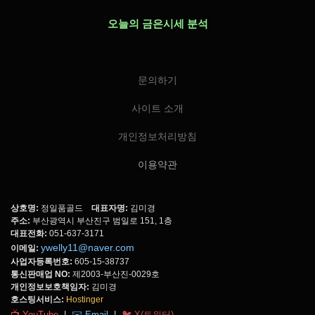
오늘의 금은시세 분석
문의하기
사이트 소개
개인정보처리방침
이용약관
상호명:
정일품골드
대표자명:
김미경
주소:
부산광역시 부산진구 범일로 151, 1층
대표전화:
051-637-3171
ywelly11@naver.com
이메일:
사업자등록번호:
605-15-38737
통신판매업 NO:
제2003-부산진-0029호
개인정보보호책임자:
김미경
호스팅서비스:
Hostinger
📺 YouTube
|
✉️ Email
|
🐦 X(트위터)