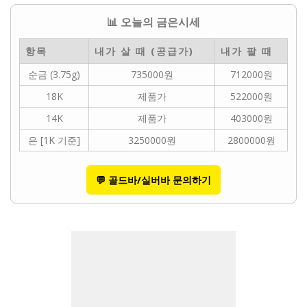
📊 오늘의 금은시세
항목
내가 살 때 (공급가)
내가 팔 때
순금 (3.75g)
735000원
712000원
18K
제품가
522000원
14K
제품가
403000원
은 [1K 기준]
3250000원
2800000원
💬 골드바/실버바 문의하기