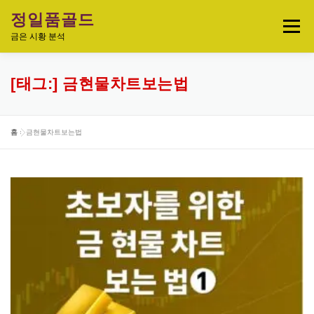
내
정일품골드
용
메뉴
으
금은 시황 분석
로
바
로
실시간 국제 금·은 시세 & 금은비율
[태그:]
금현물차트보는법
가
기
오늘의 금은시세 분석
금은 투자정보
홈
»
금현물차트보는법
금·은 차트 & 전략
금은 생활 트렌드
정일품골드 제품관