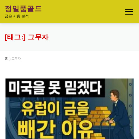
내
정일품골드
용
메뉴
으
금은 시황 분석
로
바
로
실시간 국제 금·은 시세 & 금은비율
[태그:]
그무자
가
기
오늘의 금은시세 분석
금은 투자정보
홈
»
그무자
금·은 차트 & 전략
금은 생활 트렌드
정일품골드 제품관