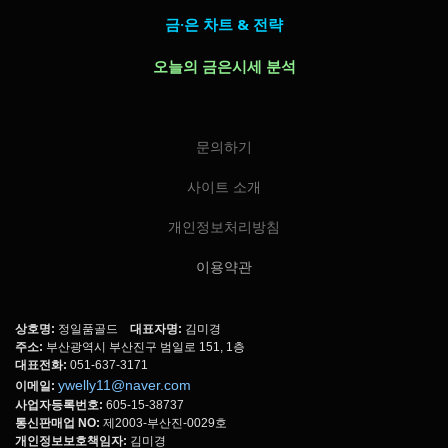
금·은 차트 & 전략
오늘의 금은시세 분석
문의하기
사이트 소개
개인정보처리방침
이용약관
상호명:
정일품골드
대표자명:
김미경
주소:
부산광역시 부산진구 범일로 151, 1층
대표전화:
051-637-3171
ywelly11@naver.com
이메일:
사업자등록번호:
605-15-38737
통신판매업 NO:
제2003-부산진-0029호
개인정보보호책임자:
김미경