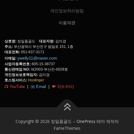
개인정보처리방침
이용약관
상호명:
정일품골드
대표자명:
김미경
주소:
부산광역시 부산진구 범일로 151, 1층
대표전화:
051-637-3171
ywelly11@naver.com
이메일:
사업자등록번호:
605-15-38737
통신판매업 NO:
제2003-부산진-0029호
개인정보보호책임자:
김미경
호스팅서비스:
Hostinger
📺 YouTube
|
✉️ Email
|
🐦 X(트위터)
Copyright © 2026 정일품골드
–
OnePress
테마 제작자
FameThemes