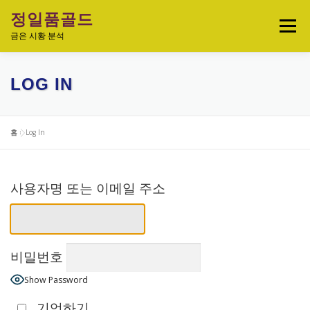
내
정일품골드
용
메뉴
으
금은 시황 분석
로
바
로
실시간 국제 금·은 시세 & 금은비율
LOG IN
가
기
오늘의 금은시세 분석
금은 투자정보
홈
»
Log In
금·은 차트 & 전략
금은 생활 트렌드
사용자명 또는 이메일 주소
정일품골드 제품관
비밀번호
Show Password
기억하기