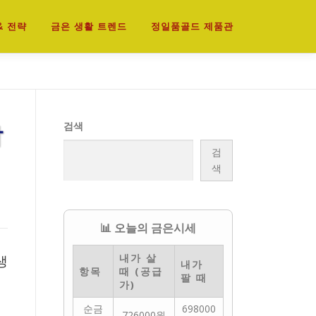
& 전략
금은 생활 트렌드
정일품골드 제품관
착
검색
검
색
📊 오늘의 금은시세
내가 살
생
내가
항목
때 (공급
팔 때
가)
순금
698000
726000원