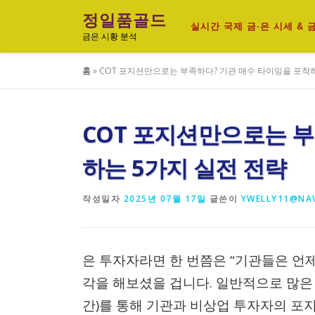
내
정일품골드
용
실시간 국제 금·은 시세 &
금은 시황 분석
으
로
홈
»
COT 포지션만으로는 부족하다? 기관 매수 타이밍을 포착하
바
로
가
기
COT 포지션만으로는 부
하는 5가지 실전 전략
작성일자
2025년 07월 17일
글쓴이
YWELLY11@NA
은 투자자라면 한 번쯤은 “기관들은 언제
각을 해보셨을 겁니다. 일반적으로 많은
간)를 통해 기관과 비상업 투자자의 포