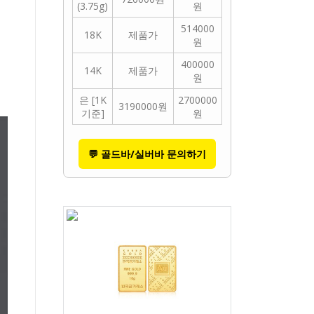
(3.75g)
원
514000
18K
제품가
원
400000
14K
제품가
원
은 [1K
2700000
3190000원
기준]
원
💬 골드바/실버바 문의하기