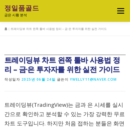
내
정일품골드
용
메뉴
으
금은 시황 분석
로
바
홈
»
트레이딩뷰 차트 왼쪽 툴바 사용법 정리 – 금·은 투자자를 위한 실전 가이드
로
실시간 국제 금·은 시세 & 금은비율
가
기
오늘의 금은시세 분석
금은 투자정보
트레이딩뷰 차트 왼쪽 툴바 사용법 정
리 – 금·은 투자자를 위한 실전 가이드
금·은 차트 & 전략
금은 생활 트렌드
작성일자
2025년 06월 24일
글쓴이
YWELLY11@NAVER.COM
정일품골드 제품관
트레이딩뷰(TradingView)는 금과 은 시세를 실시
간으로 확인하고 분석할 수 있는 가장 강력한 무료
차트 도구입니다. 하지만 처음 접하는 분들은 화면