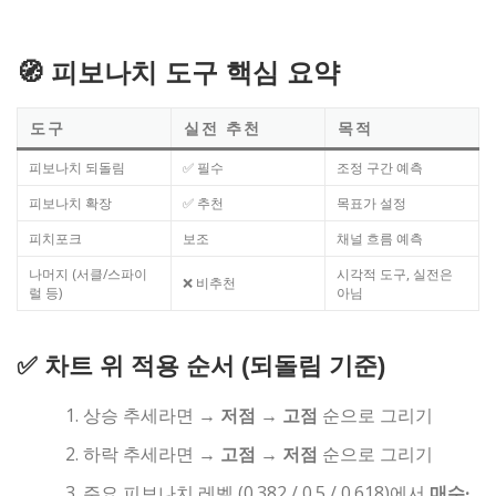
🧭 피보나치 도구 핵심 요약
도구
실전 추천
목적
피보나치 되돌림
✅ 필수
조정 구간 예측
피보나치 확장
✅ 추천
목표가 설정
피치포크
보조
채널 흐름 예측
나머지 (서클/스파이
시각적 도구, 실전은
❌ 비추천
럴 등)
아님
✅ 차트 위 적용 순서 (되돌림 기준)
상승 추세라면 →
저점 → 고점
순으로 그리기
하락 추세라면 →
고점 → 저점
순으로 그리기
주요 피보나치 레벨 (0.382 / 0.5 / 0.618)에서
매수·