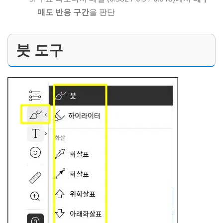
매도 반응 구간
을 판단
붓 도구