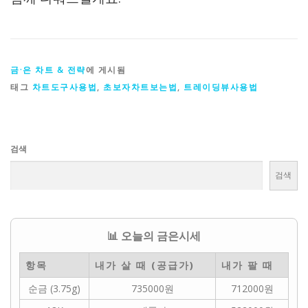
금·은 차트 & 전략
에 게시됨
태그
차트도구사용법
,
초보자차트보는법
,
트레이딩뷰사용법
검색
검색
📊 오늘의 금은시세
항목
내가 살 때 (공급가)
내가 팔 때
순금 (3.75g)
735000원
712000원