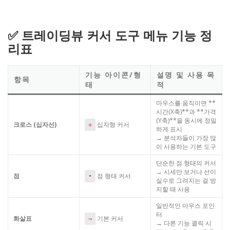
✅ 트레이딩뷰 커서 도구 메뉴 기능 정
리표
기능 아이콘/형
설명 및 사용 목
항목
태
적
마우스를 움직이면 **
시간(X축)**과 **가격
(Y축)**을 동시에 정밀
크로스 (십자선)
십자형 커서
+
하게 표시
→ 분석자들이 가장 많
이 사용하는 기본 도구
단순한 점 형태의 커서
→ 시세만 보거나 선이
점
점 형태 커서
•
실수로 그려지는 걸 방
지할 때 사용
일반적인 마우스 포인
터
화살표
기본 커서
→
→ 다른 기능 클릭 시