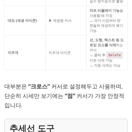
실수 방지용으로 활용
차트 리플레이 기능
을
사용할 때 지정
데모 (재생 아이콘)
▶ 재생형 커서
→ 과거 시점부터 한
캔들씩 재생하며 복기
가능
선, 도형, 텍스트 등 드
로잉 요소를 삭제
하는
커서
지우개
지우개 아이콘
→ 클릭 후
Delete
키로 삭제 가능
→ 자동 삭제는 아님
대부분은
“크로스”
커서로 설정해두고 사용하며,
단순히 시세만 보기에는
“점”
커서가 가장 안정적
입니다.
추세선 도구