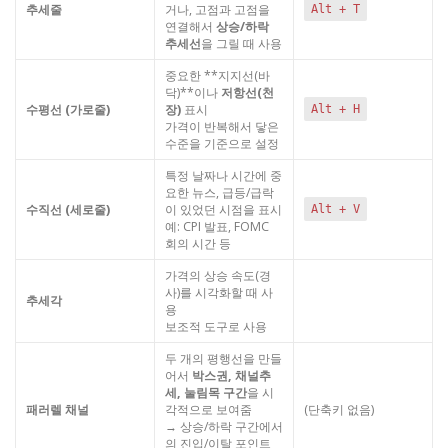
추세줄
거나, 고점과 고점을
Alt + T
연결해서
상승/하락
추세선
을 그릴 때 사용
중요한 **지지선(바
닥)**이나
저항선(천
수평선 (가로줄)
장)
표시
Alt + H
가격이 반복해서 닿은
수준을 기준으로 설정
특정 날짜나 시간에 중
요한 뉴스, 급등/급락
수직선 (세로줄)
이 있었던 시점을 표시
Alt + V
예: CPI 발표, FOMC
회의 시간 등
가격의 상승 속도(경
사)를 시각화할 때 사
추세각
용
보조적 도구로 사용
두 개의 평행선을 만들
어서
박스권, 채널추
세, 눌림목 구간
을 시
패러렐 채널
각적으로 보여줌
(단축키 없음)
→ 상승/하락 구간에서
의 진입/이탈 포인트