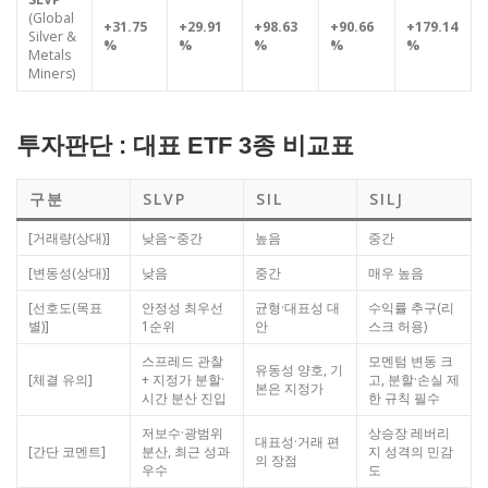
(Global
+31.75
+29.91
+98.63
+90.66
+179.14
Silver &
%
%
%
%
%
Metals
Miners)
투자판단 : 대표 ETF 3종 비교표
구분
SLVP
SIL
SILJ
[거래량(상대)]
낮음~중간
높음
중간
[변동성(상대)]
낮음
중간
매우 높음
[선호도(목표
안정성 최우선
균형·대표성 대
수익률 추구(리
별)]
1순위
안
스크 허용)
스프레드 관찰
모멘텀 변동 크
유동성 양호, 기
[체결 유의]
+ 지정가 분할·
고, 분할·손실 제
본은 지정가
시간 분산 진입
한 규칙 필수
저보수·광범위
상승장 레버리
대표성·거래 편
[간단 코멘트]
분산, 최근 성과
지 성격의 민감
의 장점
우수
도