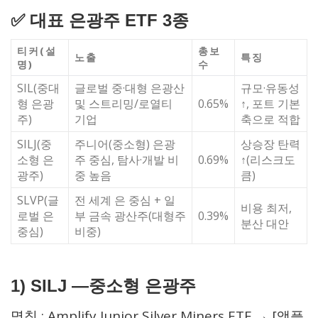
✅ 대표 은광주 ETF 3종
티커(설
총보
노출
특징
명)
수
SIL(중대
글로벌 중·대형 은광산
규모·유동성
형 은광
및 스트리밍/로열티
0.65%
↑, 포트 기본
주)
기업
축으로 적합
SILJ(중
주니어(중소형) 은광
상승장 탄력
소형 은
주 중심, 탐사·개발 비
0.69%
↑(리스크도
광주)
중 높음
큼)
SLVP(글
전 세계 은 중심 + 일
비용 최저,
로벌 은
부 금속 광산주(대형주
0.39%
분산 대안
중심)
비중)
1)
SILJ —
중소형 은광주
명칭 : Amplify Junior Silver Miners ETF → [앰플