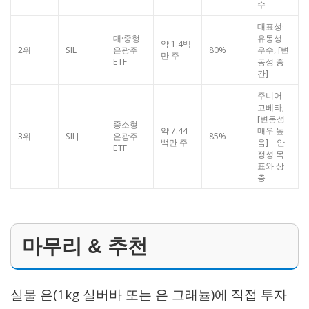
수
대표성·
대·중형
유동성
약 1.4백
2위
SIL
은광주
80%
우수, [변
만 주
ETF
동성 중
간]
주니어
고베타,
[변동성
중소형
약 7.44
매우 높
3위
SILJ
은광주
85%
백만 주
음]—안
ETF
정성 목
표와 상
충
마무리 & 추천
실물 은(1kg 실버바 또는 은 그래뉼)에 직접 투자