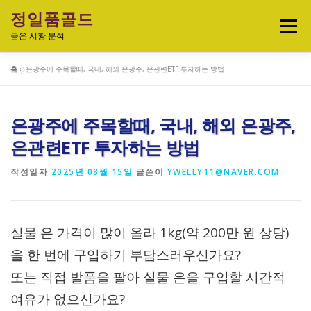
내
정일품골드
용
메뉴
으
금은 시황 분석
로
바
홈
»
은광주에 주목할때, 국내, 해외 은광주, 은관련ETF 투자하는 방법
로
실시간 국제 금·은 시세 & 금은비율
가
기
은광주에 주목할때, 국내, 해외 은광주,
오늘의 금은시세 분석
금은 투자정보
은관련ETF 투자하는 방법
작성일자
2025년 08월 15일
글쓴이
YWELLY11@NAVER.COM
금·은 차트 & 전략
금은 생활 트렌드
실물 은 가격이 많이 올라 1kg(약 200만 원 상당)
정일품골드 제품관
을 한 번에 구입하기 부담스러우신가요?
또는 직접 발품을 팔아 실물 은을 구입할 시간적
여유가 없으신가요?