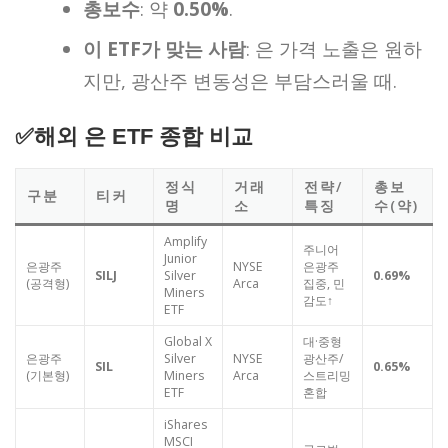
총보수
: 약
0.50%
.
이 ETF가 맞는 사람
: 은 가격 노출은 원하
지만, 광산주 변동성은 부담스러울 때.
✅해외 은 ETF 종합 비교
정식
거래
전략/
총보
구분
티커
명
소
특징
수(약)
Amplify
주니어
Junior
은광주
NYSE
은광주
SILJ
Silver
0.69%
(공격형)
Arca
집중, 민
Miners
감도↑
ETF
Global X
대·중형
은광주
Silver
NYSE
광산주/
SIL
0.65%
(기본형)
Miners
Arca
스트리밍
ETF
혼합
iShares
MSCI