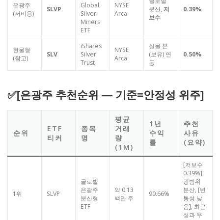
글로벌
은광주
Global
NYSE
SLVP
분산,
저
0.39%
(저비용)
Silver
Arca
보수
Miners
ETF
iShares
실물 은
현물형
NYSE
SLV
Silver
(보유) 연
0.50%
(참고)
Arca
Trust
동
✅[은광주 추천순위 — 기준=안정성 위주]
평균
1년
추천
ETF
종목
거래
순위
수익
사유
티커
명
량
률
(요약)
(1M)
[저보수
0.39%],
글로벌
광범위
은광주
약 0.13
분산, [변
1위
SLVP
90.66%
분산형
백만 주
동성 낮
ETF
음], 최근
성과 우