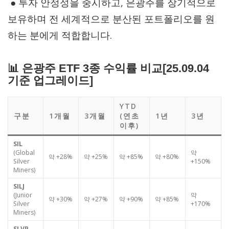
● 투자 안정성을 중시하고, 은광주를 장기적으로
보유하며 전 세계적으로 분산된 포트폴리오를 원
하는 분에게 적합합니다.
📊 은광주 ETF 3종 수익률 비교[25.09.04
기준 업그레이드]
YTD
구분
1개월
3개월
(연초
1년
3년
이후)
SIL
(Global
약
약 +28%
약 +25%
약 +85%
약 +80%
Silver
+150%
Miners)
SILJ
(Junior
약
약 +30%
약 +27%
약 +90%
약 +85%
Silver
+170%
Miners)
SLVP