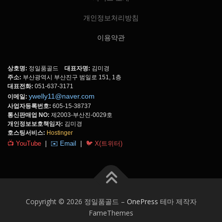
개인정보처리방침
이용약관
상호명:
정일품골드
대표자명:
김미경
주소:
부산광역시 부산진구 범일로 151, 1층
대표전화:
051-637-3171
ywelly11@naver.com
이메일:
사업자등록번호:
605-15-38737
통신판매업 NO:
제2003-부산진-0029호
개인정보보호책임자:
김미경
호스팅서비스:
Hostinger
📺 YouTube
|
✉️ Email
|
🐦 X(트위터)
Copyright © 2026 정일품골드
–
OnePress
테마 제작자
FameThemes