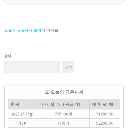
오늘의 금은시세 분석
에 게시됨
검색
검색
📊 오늘의 금은시세
항목
내가 살 때 (공급가)
내가 팔 때
순금 (3.75g)
735000원
712000원
18K
제품가
522000원