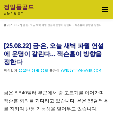
내
정일품골드
용
메뉴
으
금은 시황 분석
로
바
홈
»
[25.08.22] 금·은, 오늘 새벽 파월 연설에 운명이 갈린다… 잭슨홀이 방향을 정한다
로
실시간 국제 금·은 시세 & 금은비율
가
기
[25.08.22] 금·은, 오늘 새벽 파월 연설
오늘의 금은시세 분석
금은 투자정보
에 운명이 갈린다… 잭슨홀이 방향을
정한다
금·은 차트 & 전략
금은 생활 트렌드
작성일자
2025년 08월 22일
글쓴이
YWELLY11@NAVER.COM
정일품골드 제품관
금은 3,340달러 부근에서 숨 고르기를 이어가며
잭슨홀 회의를 기다리고 있습니다. 은은 38달러 위
를 지키며 반등 가능성을 열어두고 있습니다.