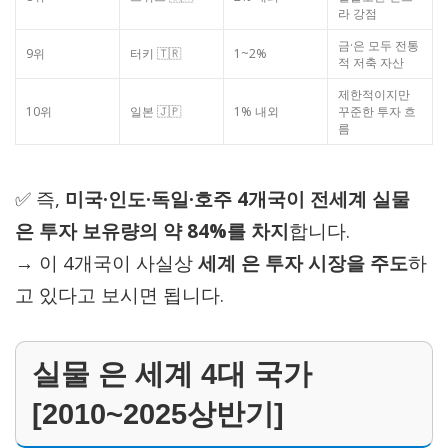
라 강점
금·은 모두 전통
9위
터키 🇹🇷
1~2%
적 저축 자산
제한적이지만
10위
일본 🇯🇵
1% 내외
꾸준한 투자 흐
름
✅ 즉,
미국·인도·독일·호주 4개국이 전세계 실물
은 투자 보유량의 약 84%를 차지
합니다.
→ 이 4개국이 사실상
세계 은 투자 시장을 주도
하
고 있다고 보시면 됩니다.
실물 은 세계 4대 국가
[2010~2025상반기]