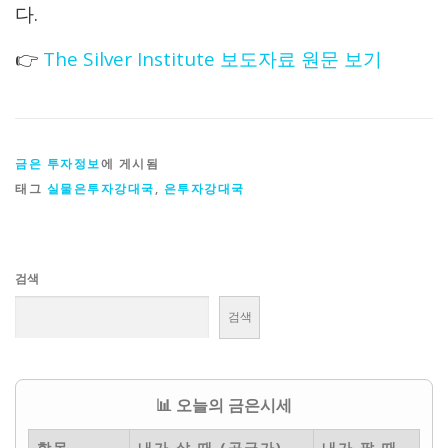
다.
👉
The Silver Institute 보도자료 원문 보기
금은 투자정보
에 게시됨
태그
실물은투자강대국
,
은투자강대국
검색
검색
📊 오늘의 금은시세
항목
내가 살 때 (공급가)
내가 팔 때