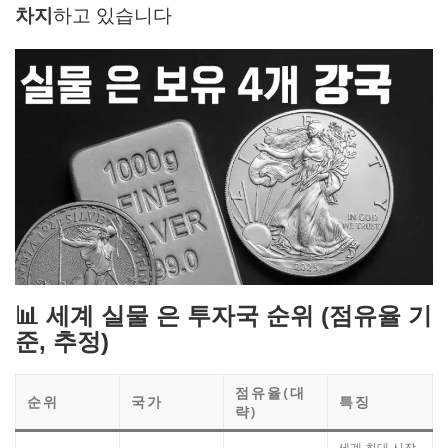
차지
하고 있습니다
📊 세계 실물 은 투자국 순위 (점유율 기
준, 추정)
점유율(대
순위
국가
특징
략)
세계 최대 시장,