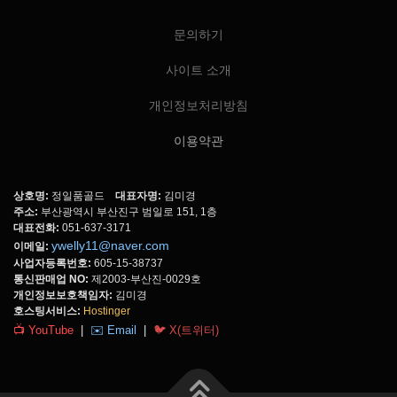
문의하기
사이트 소개
개인정보처리방침
이용약관
상호명:
정일품골드
대표자명:
김미경
주소:
부산광역시 부산진구 범일로 151, 1층
대표전화:
051-637-3171
ywelly11@naver.com
이메일:
사업자등록번호:
605-15-38737
통신판매업 NO:
제2003-부산진-0029호
개인정보보호책임자:
김미경
호스팅서비스:
Hostinger
📺 YouTube
|
✉️ Email
|
🐦 X(트위터)