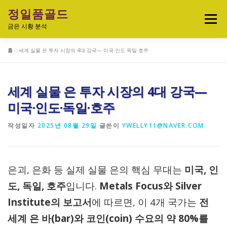
내
정일품골드
용
메뉴
으
금은 시황 분석
로
바
홈
»
세계 실물 은 투자 시장의 4대 강국— 미국·인도·독일·호주
로
실시간 국제 금·은 시세 & 금은비율
가
기
세계 실물 은 투자 시장의 4대 강국—
오늘의 금은시세 분석
금은 투자정보
미국·인도·독일·호주
작성일자
2025년 08월 29일
글쓴이
YWELLY11@NAVER.COM
금·은 차트 & 전략
금은 생활 트렌드
은괴, 은화 등 실제 실물 은의 핵심 무대는
미국, 인
정일품골드 제품관
도, 독일, 호주
입니다.
Metals Focus와 Silver
Institute의 보고서
에 따르면, 이 4개 국가는
전
세계 은 바(bar)와 코인(coin) 수요의 약 80%를