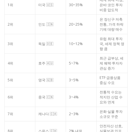
1위
미국 🇺🇸
30~35%
은바·코인 투자
비중 압도적
은 장신구·저축
2위
인도 🇮🇳
20~25%
전통, 가격 하락
기에 대량 매수
유럽 최대 투자
3위
독일 🇩🇪
10~12%
국, 세제 정책 영
향 큼
최근 급부상, 세
4위
호주 🇦🇺
5~7%
제 혜택·투자자
관심 증가
ETF·금융상품
5위
영국 🇬🇧
3~5%
중심 수요
전통적 수요는
6위
중국 🇨🇳
3~4%
적지만 산업 수
요와 연계
은화·실물 투자
7위
캐나다 🇨🇦
2~3%
소규모 꾸준
안전자산 선호,
8위
스위스 🇨🇭
2% 내외
실물보관 인프