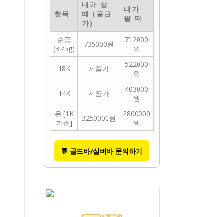
내가 살
내가
항목
때 (공급
팔 때
가)
순금
712000
735000원
(3.75g)
원
522000
18K
제품가
원
403000
14K
제품가
원
은 [1K
2800000
3250000원
기준]
원
💬 골드바/실버바 문의하기