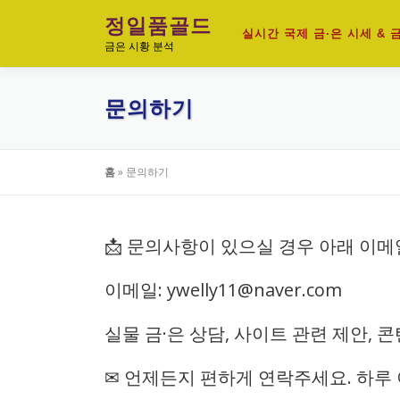
내
정일품골드
용
실시간 국제 금·은 시세 &
금은 시황 분석
으
로
바
문의하기
로
가
기
홈
»
문의하기
📩 문의사항이 있으실 경우 아래 이
이메일: ywelly11@naver.com
실물 금·은 상담, 사이트 관련 제안, 
✉ 언제든지 편하게 연락주세요. 하루