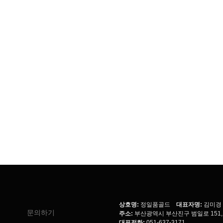
상호명:
정일품골드
대표자명:
김미경
문의하기
주소:
부산광역시 부산진구 범일로 151,
대표전화:
051-637-3171