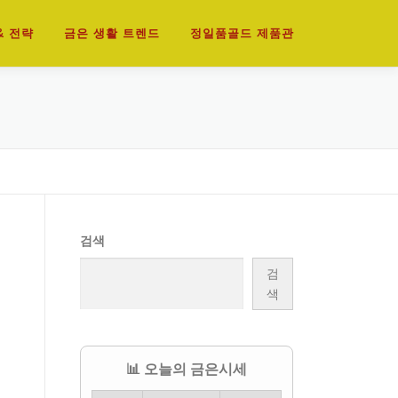
& 전략
금은 생활 트렌드
정일품골드 제품관
검색
검
색
📊 오늘의 금은시세