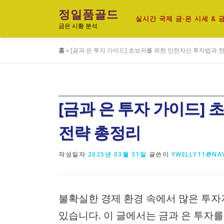
내
정일품골드
용
실시간 국제 금·은 시세 &
금은 시황 분석
으
로
홈
»
[금과 은 투자 가이드] 초보자를 위한 안전자산 투자법과 
바
로
가
기
[금과 은 투자 가이드]
전략 총정리
작성일자
2025년 03월 31일
글쓴이
YWELLY11@NA
불확실한 경제 환경 속에서 많은 투자
있습니다. 이 글에서는 금과 은 투자