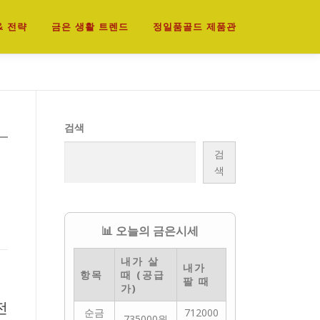
& 전략
금은 생활 트렌드
정일품골드 제품관
검색
검
색
📊 오늘의 금은시세
내가 살
내가
항목
때 (공급
고
팔 때
가)
전
순금
712000
735000원