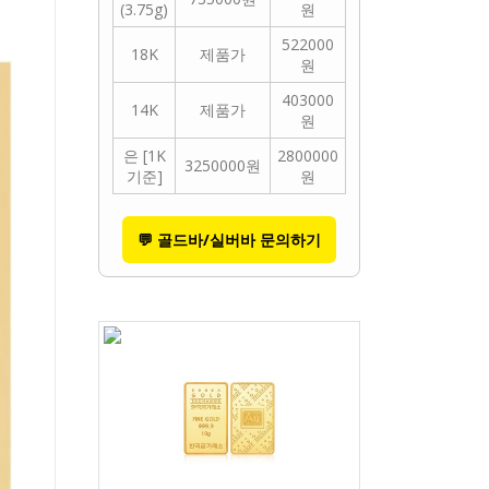
(3.75g)
원
522000
18K
제품가
원
403000
14K
제품가
원
은 [1K
2800000
3250000원
기준]
원
💬 골드바/실버바 문의하기