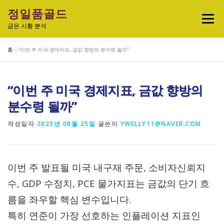
내
정일품골드
용
메뉴
으
금은 시황 분석
로
바
홈
»
“이번 주 미국 경제지표, 금값 향방의 분수령 될까”
로
실시간 국제 금·은 시세 & 금은비율
가
기
“이번 주 미국 경제지표, 금값 향방의
오늘의 금은시세 분석
금은 투자정보
분수령 될까”
작성일자
2025년 08월 25일
글쓴이
YWELLY11@NAVER.COM
금·은 차트 & 전략
금은 생활 트렌드
이번 주 발표될 미국 내구재 주문, 소비자신뢰지
정일품골드 제품관
수, GDP 수정치, PCE 물가지표는 금값의 단기 흐
름을 좌우할 핵심 변수입니다.
특히 연준이 가장 선호하는 인플레이션 지표인