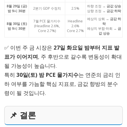
8월 29일 (금)
하향 조정 →
금값 상승
2분기 GDP 수정치
2.5%
밤 9시 30분
상향 조정 →
금값 하락
예상치 상회 →
금값 하
7월 PCE 물가지수
Headline
8월 30일 (토)
락
(Headline 2.6%,
2.6%
밤 9시 30분
예상치 부합·하회 →
금
Core 2.7%)
Core 2.7%
값 상승
✅ 이번 주 금 시장은
27일 화요일 밤부터 지표 발
표가 이어지며
, 주 후반으로 갈수록 변동성이 확대
될 가능성이 높습니다.
특히
30일(토) 밤 PCE 물가지수
는 연준의 금리 인
하 여부를 가늠할 핵심 지표로, 금값 향방의 분수
령이 될 것입니다.
📌 결론