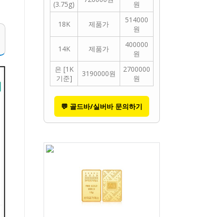
(3.75g)
원
514000
18K
제품가
원
400000
14K
제품가
원
은 [1K
2700000
3190000원
기준]
원
💬 골드바/실버바 문의하기