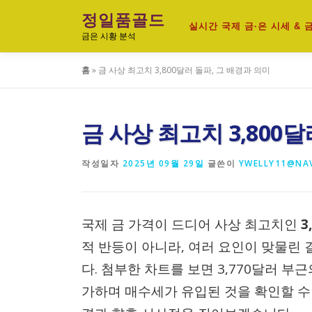
내
정일품골드
용
실시간 국제 금·은 시세 &
금은 시황 분석
으
로
홈
»
금 사상 최고치 3,800달러 돌파, 그 배경과 의미
바
로
가
기
금 사상 최고치 3,800
작성일자
2025년 09월 29일
글쓴이
YWELLY11@NA
국제 금 가격이 드디어 사상 최고치인
3
적 반등이 아니라, 여러 요인이 맞물린
다. 첨부한 차트를 보면 3,770달러 
가하며 매수세가 유입된 것을 확인할 수