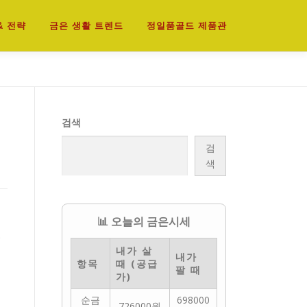
& 전략
금은 생활 트렌드
정일품골드 제품관
검색
검
색
📊 오늘의 금은시세
니
내가 살
내가
항목
때 (공급
팔 때
가)
순금
698000
726000원