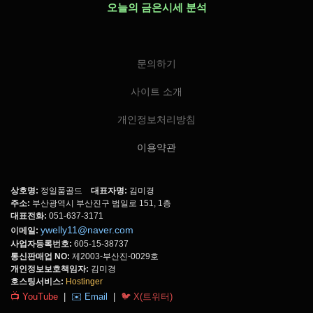
오늘의 금은시세 분석
문의하기
사이트 소개
개인정보처리방침
이용약관
상호명:
정일품골드
대표자명:
김미경
주소:
부산광역시 부산진구 범일로 151, 1층
대표전화:
051-637-3171
ywelly11@naver.com
이메일:
사업자등록번호:
605-15-38737
통신판매업 NO:
제2003-부산진-0029호
개인정보보호책임자:
김미경
호스팅서비스:
Hostinger
📺 YouTube
|
✉️ Email
|
🐦 X(트위터)