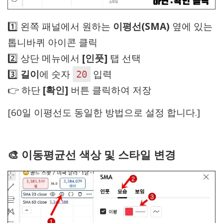
1️⃣ 왼쪽 패널에서 원하는
이평선(SMA)
옆에 있는
톱니바퀴 아이콘 클릭
2️⃣ 상단 메뉴에서
[인풋]
탭 선택
3️⃣
길이
에 숫자
입력
20
👉 하단
[확인]
버튼 클릭하여 저장
[60일 이평선도 동일한 방법으로 설정 합니다.]
🎨 이동평균선 색상 및 스타일 변경