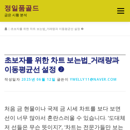
내
정일품골드
용
메뉴
으
금은 시황 분석
로
바
홈
»
초보자를 위한 차트 보는법_거래량과 이동평균선 설정 ❷
로
실시간 국제 금·은 시세 & 금은비율
가
기
오늘의 금은시세 분석
금은 투자정보
초보자를 위한 차트 보는법_거래량과
이동평균선 설정 ❷
금·은 차트 & 전략
금은 생활 트렌드
작성일자
2025년 06월 12일
글쓴이
YWELLY11@NAVER.COM
정일품골드 제품관
처음 금 현물이나 국제 금 시세 차트를 보다 보면
선이 너무 많아서 혼란스러울 수 있습니다. ‘도대체
저 선들은 무슨 뜻이지?’, ‘차트는 전문가들만 보는