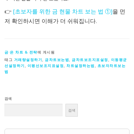
👉
[초보자를 위한 금 현물 차트 보는 법 ①]
을 먼
저 확인하시면 이해가 더 쉬워집니다.
금·은 차트 & 전략
에 게시됨
태그
거래량설정하기
,
금차트보는법
,
금차트보조지표설정
,
이동평균
선설정하기
,
이평선보조지표설정
,
차트설정하는법
,
초보자차트보는
법
검색
검색